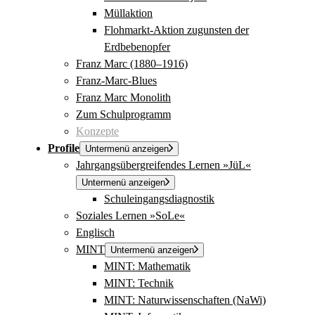
Müllaktion
Flohmarkt-Aktion zugunsten der
Erdbebenopfer
Franz Marc (1880–1916)
Franz-Marc-Blues
Franz Marc Monolith
Zum Schulprogramm
Konzepte
Profile
Untermenü anzeigen
Jahrgangsübergreifendes Lernen »JüL«
Untermenü anzeigen
Schuleingangsdiagnostik
Soziales Lernen »SoLe«
Englisch
MINT
Untermenü anzeigen
MINT: Mathematik
MINT: Technik
MINT: Naturwissenschaften (NaWi)