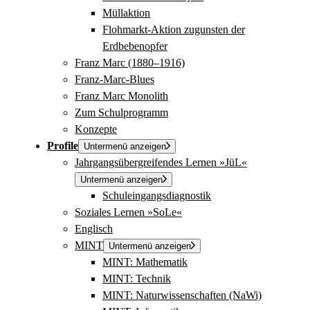
Müllaktion
Flohmarkt-Aktion zugunsten der
Erdbebenopfer
Franz Marc (1880–1916)
Franz-Marc-Blues
Franz Marc Monolith
Zum Schulprogramm
Konzepte
Profile
Untermenü anzeigen
Jahrgangsübergreifendes Lernen »JüL«
Untermenü anzeigen
Schuleingangsdiagnostik
Soziales Lernen »SoLe«
Englisch
MINT
Untermenü anzeigen
MINT: Mathematik
MINT: Technik
MINT: Naturwissenschaften (NaWi)