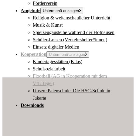
Förderverein
Angebote
Untermenü anzeigen
Religion & weltanschaulicher Unterricht
Musik & Kunst
Spielzeugausleihe während der Hofpausen
Schüler-Lotsen (Verkehrshelfer*innen)
Einsatz digitaler Medien
Kooperation
Untermenü anzeigen
Kindertagesstätten (Kitas)
Schulsozialarbeit
Floorball (AG in Kooperation mit dem
VfL Tegel)
Unsere Patenschule: Die HSC-Schule in
Jakarta
Downloads